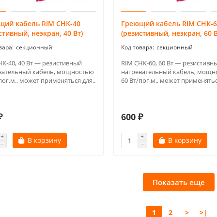
щий кабель RIM СНК-40
Греющий кабель RIM СНК-6
стивный, неэкран, 40 Вт)
(резистивный, неэкран, 60 В
секционный
секционный
НК-40, 40 Вт — резистивный
RIM СНК-60, 60 Вт — резистивн
вательный кабель, мощностью
нагревательный кабель, мощн
пог.м., может применяться для..
60 Вт/пог.м., может применятьс
₽
600 ₽
В корзину
В корзину
Показать еще
1
2
>
>|