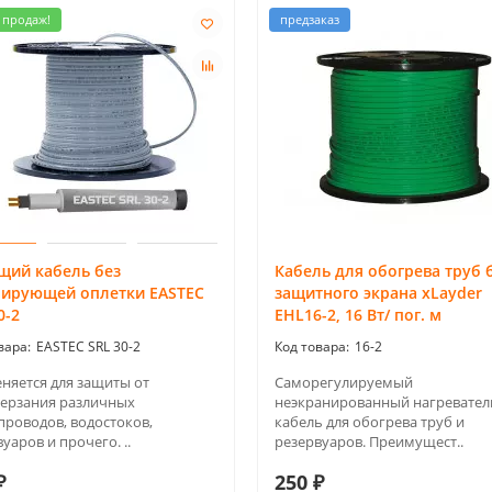
 продаж!
предзаказ
щий кабель без
Кабель для обогрева труб 
нирующей оплетки EASTEC
защитного экрана xLayder
0-2
EHL16-2, 16 Вт/ пог. м
EASTEC SRL 30-2
16-2
няется для защиты от
Саморегулируемый
ерзания различных
неэкранированный нагревате
проводов, водостоков,
кабель для обогрева труб и
уаров и прочего. ..
резервуаров. Преимущест..
₽
250 ₽