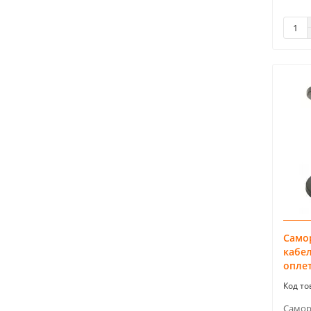
Само
кабе
оплет
Самор