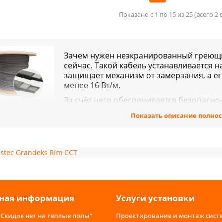
Показано с 1 по 15 из 25 (всего 2
Зачем нужен неэкранированный греющи
сейчас. Такой кабель устанавливается 
защищает механизм от замерзания, а е
менее 16 Вт/м.
За счёт чего обеспечивается безопасно
трукция:
Показать описание полно
нутренняя жила. Высокое удельное выделение тепла созд
трическим сопротивлением.
ащитная оболочка, покрывающая внутреннюю жилу. Со
stec
Grandeks
Rim
ССТ
риал. За его счёт происходит обеспечение влагостойко
трукции. Поэтому не беспокойтесь, что могут возникнут
исправностей.
олиолефиновая оболочка. Этот материал покрывает каб
ная информация
Услуги установки
тать при любых погодных и температурных условиях.
экранированный греющий кабель -
"Скидок нет на теплые полы"
Проектирование и монтаж сист