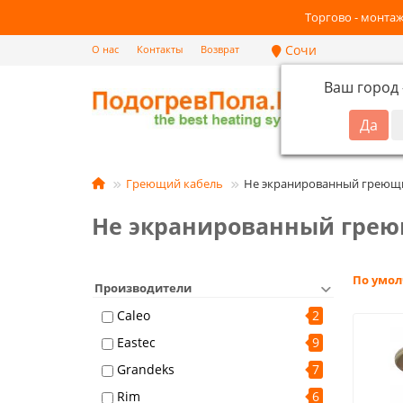
Торгово - монтаж
Сочи
О нас
Контакты
Возврат
Ваш город
Кат
Греющий кабель
Не экранированный греющи
Не экранированный грею
По умо
Производители
Caleo
2
Eastec
9
Grandeks
7
Rim
6