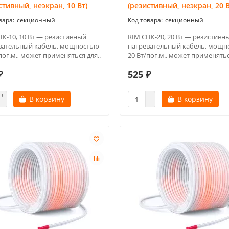
стивный, неэкран, 10 Вт)
(резистивный, неэкран, 20 В
секционный
секционный
НК-10, 10 Вт — резистивный
RIM СНК-20, 20 Вт — резистивн
вательный кабель, мощностью
нагревательный кабель, мощн
пог.м., может применяться для..
20 Вт/пог.м., может применятьс
₽
525 ₽
В корзину
В корзину