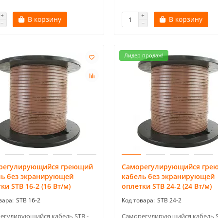
В корзину
В корзину
Лидер продаж!
регулирующийся греющий
Саморегулирующийся гре
ль без экранирующей
кабель без экранирующей
ки STB 16-2 (16 Вт/м)
оплетки STB 24-2 (24 Вт/м)
STB 16-2
STB 24-2
егулирующийся кабель STB -
Саморегулирующийся кабель S