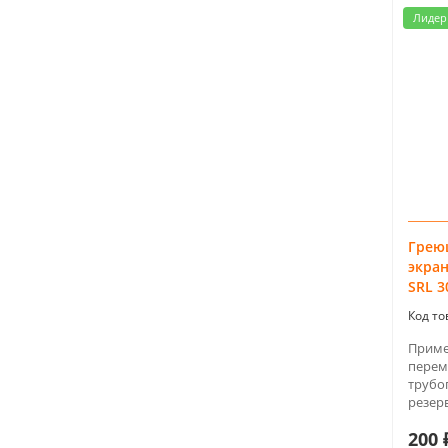
Лидер
Грею
экра
SRL 3
Приме
перем
трубо
резерв
200 