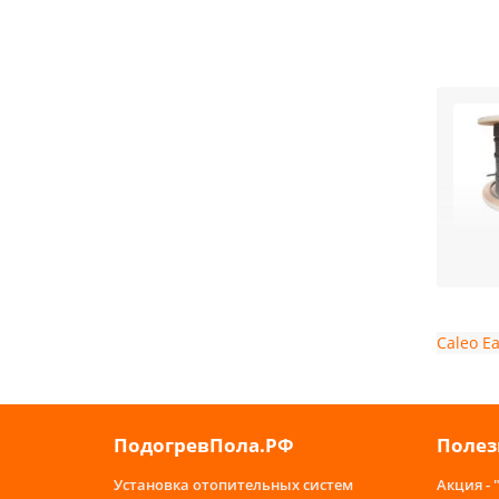
Конс
1. В
элек
2. З
Caleo
Ea
мате
конс
и не
3. П
ПодогревПола.РФ
Полез
рабо
Не
Установка отопительных систем
Акция - 