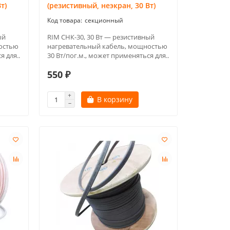
т)
(резистивный, неэкран, 30 Вт)
секционный
ый
RIM СНК-30, 30 Вт — резистивный
остью
нагревательный кабель, мощностью
я для..
30 Вт/пог.м., может применяться для..
550 ₽
В корзину