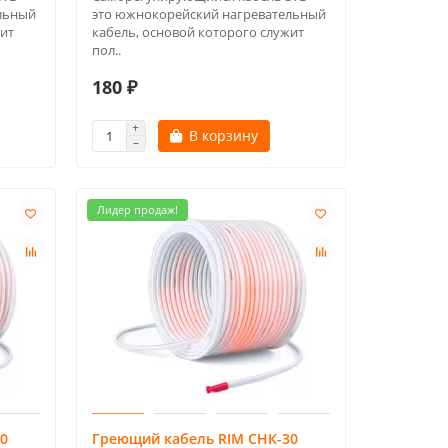
льный
это южнокорейский нагревательный
жит
кабель, основой которого служит
пол..
180 ₽
В корзину
Лидер продаж!
0
Греющий кабель RIM СНК-30