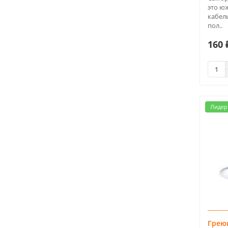
это ю
кабел
пол..
160 
Лидер
Грею