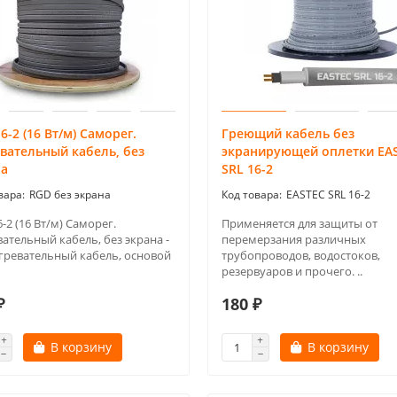
6-2 (16 Вт/м) Саморег.
Греющий кабель без
вательный кабель, без
экранирующей оплетки EA
на
SRL 16-2
RGD без экрана
EASTEC SRL 16-2
-2 (16 Вт/м) Саморег.
Применяется для защиты от
ательный кабель, без экрана -
перемерзания различных
агревательный кабель, основой
трубопроводов, водостоков,
резервуаров и прочего. ..
₽
180 ₽
В корзину
В корзину