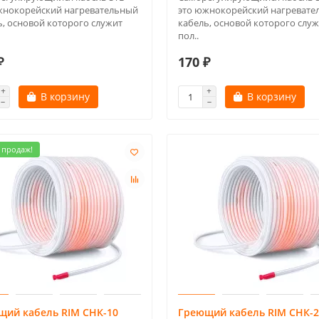
жнокорейский нагревательный
это южнокорейский нагревате
ь, основой которого служит
кабель, основой которого слу
пол..
₽
170 ₽
В корзину
В корзину
 продаж!
щий кабель RIM СНК-10
Греющий кабель RIM СНК-2