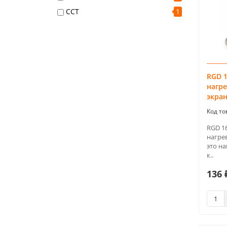
ССТ
1
RGD 1
нагре
экра
RGD 16
нагрев
это н
к..
136 