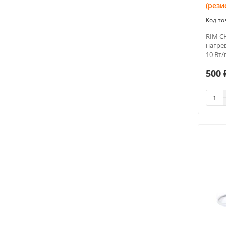
(рези
RIM С
нагре
10 Вт/
500 