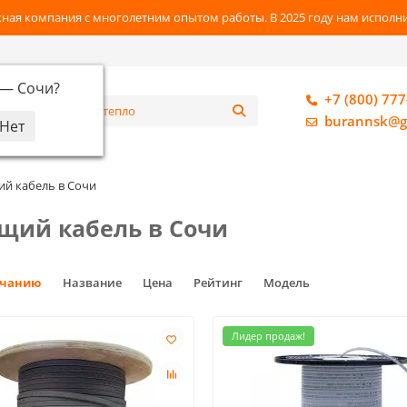
ная компания с многолетним опытом работы. В 2025 году нам исполнил
 —
Сочи
?
+7 (800) 777
алог
burannsk@g
й кабель в Сочи
щий кабель в Сочи
лчанию
Название
Цена
Рейтинг
Модель
Лидер продаж!