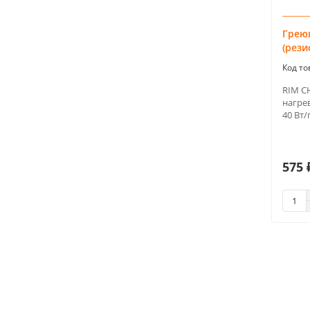
Грею
(рези
RIM С
нагре
40 Вт/
575 