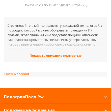
Показано с 1 по 15 из 16 (всего 2 страниц)
Стержневой теплый пол является уникальной технологией, с
помощью которой можно обогревать помещения ИК
лучами, экологичными и не представляющими опасности
для человека. Кроме того, специалисты утверждают, что,
нагрев с применением карбонового пола благоприятно
влияет на здоровье, ведь ИК излучение поддерживает
оптимальную влажность в помещении, а также повышает
Показать описание полностью
число - ионов.
Электрические стержневые маты - это инновационная
технология, которая совсем недавно появилась в России.
Caleo
Nanomat
Стержни, на базе которых работает мат, производятся из
карбона, графита и серебра. При помощи медного кабеля,
оснащенного особой оболочкой, стержни соединяются
между собой. Схема крепления нагревательных деталей -
параллельная, и благодаря этому изделие получает
ПодогревПола.РФ
устойчивость к любым ударам.
Стержневые теплые полы
Полезная информация
преимущества: