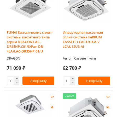
FUNAI Классические сплит-
Инверторная кассетная
системы кассетного типа
сплит-система FeRRUM
серии DRAGON LAC-
CASSETE LCAC12C3-AI /
DR35HP.C01/S/Pan DR-
LCAU12U3-AI
4LA/LAC-DR35HP.01/U
DRAGON
Ferrum Cassete invertr
71 090 ₽
62 700 ₽
В корзину
В корзину
on/off