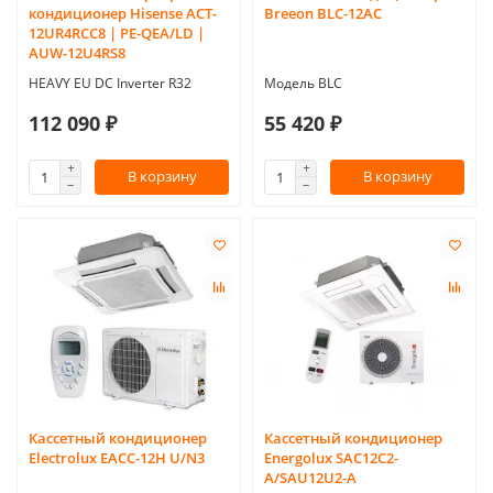
кондиционер Hisense ACT-
Breeon BLC-12AC
12UR4RCC8 | PE-QEA/LD |
AUW-12U4RS8
HEAVY EU DC Inverter R32
Модель BLC
112 090 ₽
55 420 ₽
В корзину
В корзину
Кассетный кондиционер
Кассетный кондиционер
Electrolux EACC-12H U/N3
Energolux SAC12C2-
A/SAU12U2-A