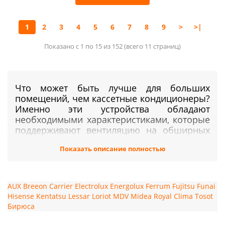
1
2
3
4
5
6
7
8
9
>
>|
Показано с 1 по 15 из 152 (всего 11 страниц)
Что может быть лучше для больших
помещений, чем кассетные кондиционеры?
Именно эти устройства обладают
необходимыми характеристиками, которые
поддерживают вентиляцию на обширных
участках домов, производств и заводов.
Показать описание полностью
Почему они так хороши? Всё дело в
установке на потолке. Благодаря такой
функции воздух распространяется
равномерно по всему помещению и
AUX
Breeon
Carrier
Electrolux
Energolux
Ferrum
Fujitsu
Funai
занимает мало места, из-за чего хорошо
Hisense
Kentatsu
Lessar
Loriot
MDV
Midea
Royal Clima
Tosot
вписывается в интерьер. Но лучшие
Бирюса
кассетные кондиционеры продаются
далеко не на всех площадках города. В