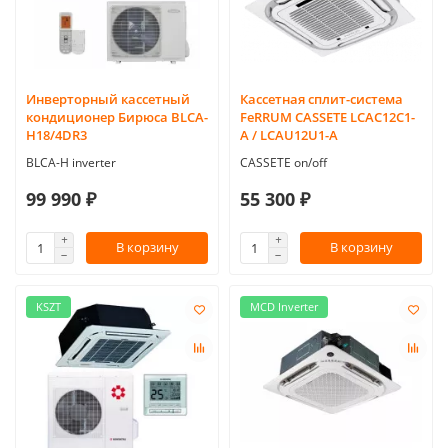
Инверторный кассетный
Кассетная сплит-система
кондиционер Бирюса BLCA-
FeRRUM CASSETE LCAC12C1-
H18/4DR3
A / LCAU12U1-A
BLCA-H inverter
CASSETE on/off
99 990 ₽
55 300 ₽
В корзину
В корзину
KSZT
MCD Inverter