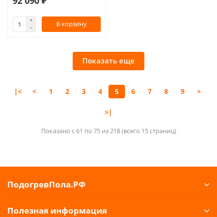
92 090 ₽
В корзину
Показать еще
|<
<
1
2
3
4
5
6
7
8
9
>
>|
Показано с 61 по 75 из 218 (всего 15 страниц)
ПодогревПола.РФ
Полезная информация