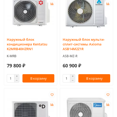
Наружный блок
Наружный блок мульти-
кондиционера Kentatsu
сплит-системы Axioma
K2MRB40HZRN1
ASB14M2Z1R
K-MRB
ASB-MZ-R
79 800 ₽
60 900 ₽
В корзину
В корзину