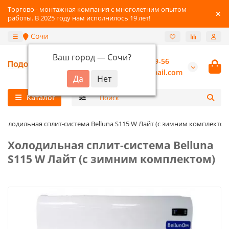
Торгово - монтажная компания с многолетним опытом
работы. В 2025 году нам исполнилось 19 лет!
Сочи
Ваш город —
Сочи
?
+7 (800) 777-89-56
burannsk@gmail.com
Каталог
Холодильная сплит-система Belluna S115 W Лайт (с зимним комплектом
Холодильная сплит-система Belluna
S115 W Лайт (с зимним комплектом)